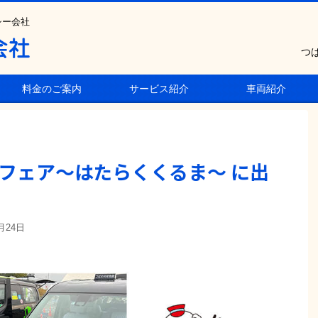
シー会社
つ
料金のご案内
サービス紹介
車両紹介
境フェア～はたらくくるま～ に出
月24日